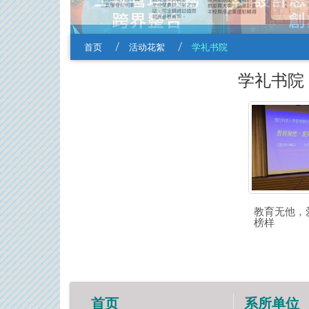
首页
活动花絮
学礼书院
学礼书院
教育无他，
榜样
首页
系所单位