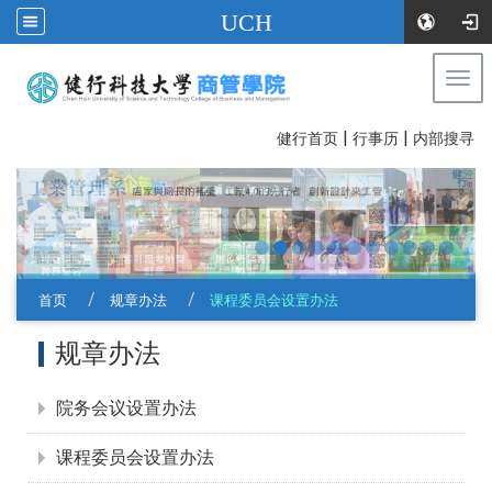
UCH
Togg
navi
|
|
:::
健行首页
行事历
内部搜寻
首页
规章办法
课程委员会设置办法
:::
规章办法
院务会议设置办法
课程委员会设置办法