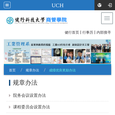
UCH
Togg
navi
|
|
:::
健行首页
行事历
内部搜寻
首页
规章办法
成绩优良奖励办法
:::
规章办法
院务会议设置办法
课程委员会设置办法