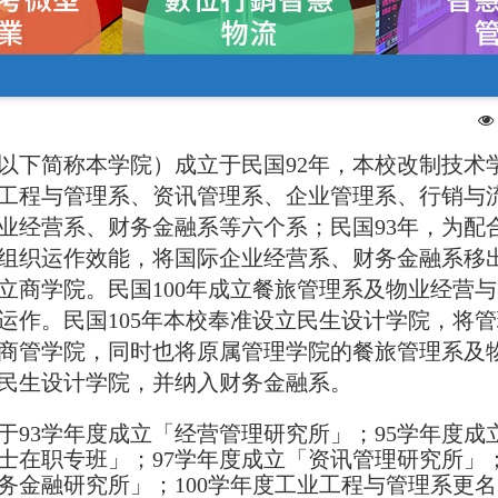
以下简称本学院）成立于民国92年，本校改制技术
工程与管理系、资讯管理系、企业管理系、行销与
业经营系、财务金融系等
六
个系；民国93年，为配
组织运作效能，将国际企业经营系、财务金融系移
立商学院。
民国100
年成立餐旅管理系及物业经营与
运作。民国
105
年本校奉准设立民生设计学院，将管
商管学院，同时也将原属管理学院的餐旅管理系及
民生设计学院，并纳入财务金融系。
于93学年度成立「经营管理研究所」；95学年度成
士在职专班」；97学年度成立「资讯管理研究所」；
务金融研究所」；100学年度工业工程与管理系更