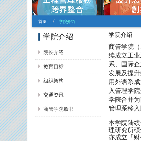
首页
学院介绍
:::
学院介绍
学院介绍
商管学院（
院长介绍
续成立工业
系、国际企
教育目标
发展及提升
组织架构
用外语系成
入管理学院
交通资讯
学院合并为
管理系移入
商管学院脸书
本学院陆续
理研究所硕
亦成立「财