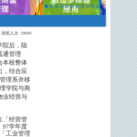
浏览人次:
29509
学院后，陆
流通管理
合本校整体
出，结合应
管理系并移
理学院与商
物业经营与
立「经营管
97学年度
名「工业管理