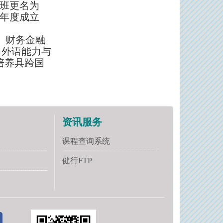
专班更名为
学年度成立
)、财务金融
、外语能力与
培养具跨国
资讯服务
课程查询系统
健行FTP