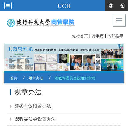
UCH
Togg
navi
|
|
:::
健行首页
行事历
内部搜寻
首页
规章办法
院教评委员会议组织章程
:::
规章办法
院务会议设置办法
课程委员会设置办法