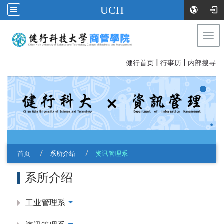
UCH
Togg
navi
|
|
:::
健行首页
行事历
内部搜寻
首页
系所介绍
资讯管理系
:::
系所介绍
工业管理系