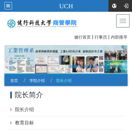
UCH
Togg
navi
|
|
:::
健行首页
行事历
内部搜寻
首页
学院介绍
院长介绍
:::
院长简介
院长介绍
教育目标