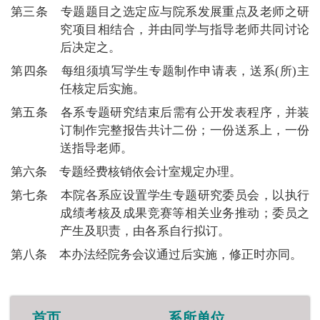
第三条
专题题目之选定应与院系发展重点及老师之研
究项目相结合，并由同学与指导老师共同讨论
后决定之。
第四条
每组须填写学生专题制作申请表
，送系
(
所
)
主
任核定后实施。
第五条
各系专题研究结束后需有公开发表程序，并装
订制作完整报告共计二份；一份送系上，一份
送指导老师。
第六条
专题经费核销依会计室规定办理。
第七条
本院各系应设置学生
专题研究委员会，以执行
成绩考核及成果竞赛等相关业务推动；委员之
产生及职责，由各系自行拟订。
第八条
本办法经院务会议通过后实施，修正时亦同。
首页
系所单位