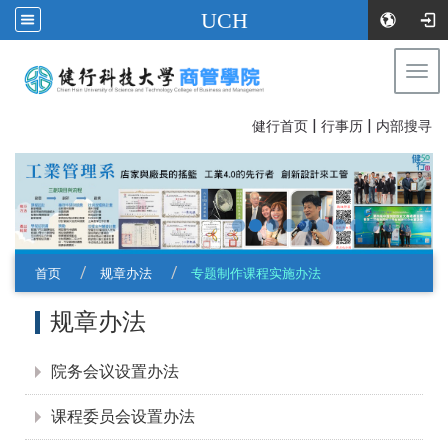
UCH
Togg
navi
|
|
:::
健行首页
行事历
内部搜寻
首页
规章办法
专题制作课程实施办法
:::
规章办法
院务会议设置办法
课程委员会设置办法