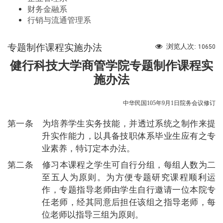
财务金融系
行销与流通管理系
专题制作课程实施办法
浏览人次:
10650
健行科技大学商管学院专题制作课程实
施办法
中华民国
105
年
9
月1
日院务会议
修订
第一条 为
培养学生实务技能，并透过系统之制作来提
升实作能力，以具备技职体系毕业生应有之专
业素养，
特订定本办法。
第二条
修习本课程之学生可自行分组，每组人数为二
至五人为原则。为方便专题研究课程顺利运
作，
专题指导老师由学生自行邀请一位本院专
任老师，
经其同意后担任该组之指导老师，每
位老师以指导三组为原则
。