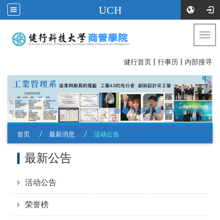
UCH
Togg
navi
|
|
:::
健行首页
行事历
内部搜寻
首页
最新消息
活动公告
:::
最新公告
活动公告
荣誉榜