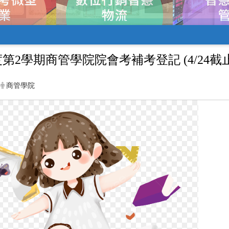
度第2學期商管學院院會考補考登記 (4/24截止
商管學院