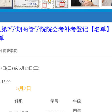
【
】
年度第2学期商管学院院会考补考登记
名单
单
商管学院
(三) 或 5月14日(三)
1
15:00
5月7日
科系
学号
年级
四年