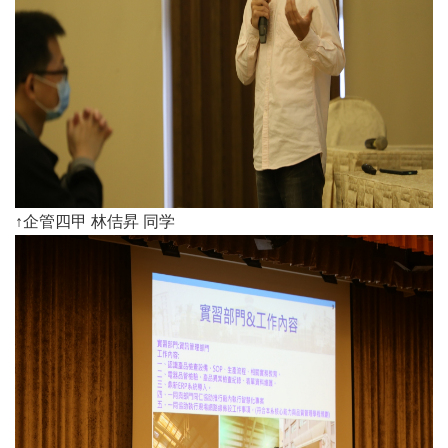
↑企管四甲 林佶昇 同学