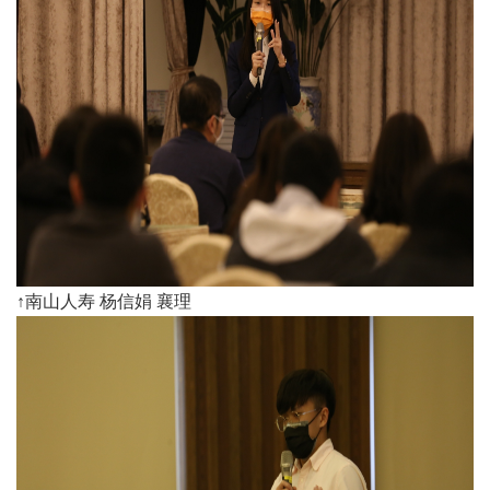
↑南山人寿 杨信娟 襄理