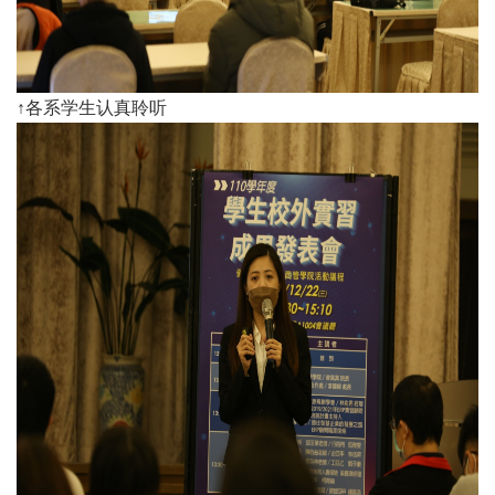
​↑各系学生认真聆听