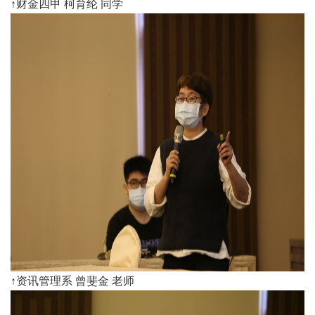
↑财金四甲 柯育纶 同学
↑资讯管理系 曾斐金 老师