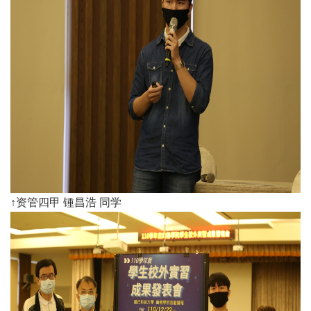
↑资管四甲 锺昌浩 同学