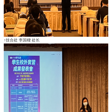
​↑技合处 李国樑 处长