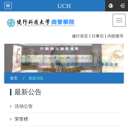
UCH
Togg
navi
|
|
:::
健行首页
行事历
内部搜寻
首页
最新消息
:::
最新公告
活动公告
荣誉榜