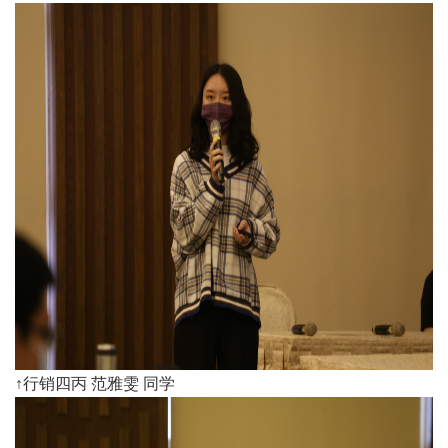
↑行销四丙 范雅雯 同学