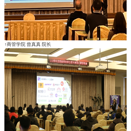
​↑商管学院 曾真真 院长