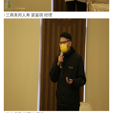
↑三商美邦人寿 梁嘉琪 经理