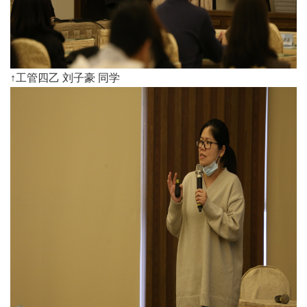
↑工管四乙 刘子豪 同学