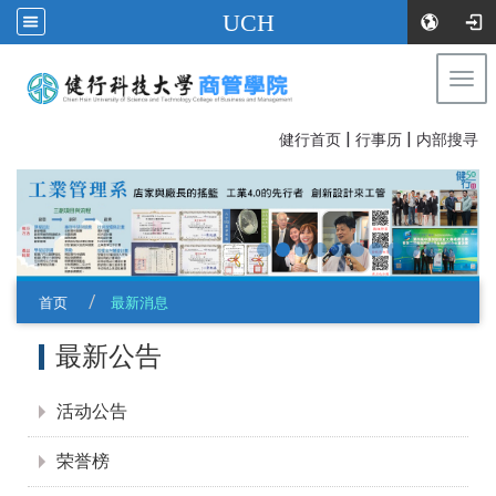
UCH
Togg
navi
|
|
:::
健行首页
行事历
内部搜寻
首页
最新消息
:::
最新公告
活动公告
荣誉榜