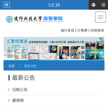
UCH
Togg
navi
|
|
:::
健行首頁
行事曆
內部搜尋
首頁
最新消息
:::
最新公告
活動公告
榮譽榜