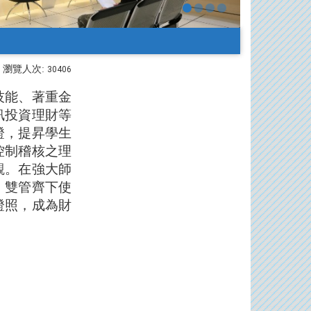
瀏覽人次:
30406
技能、著重金
訊投資理財等
證，提昇學生
控制稽核之理
觀。在強大師
，雙管齊下使
證照，成為財