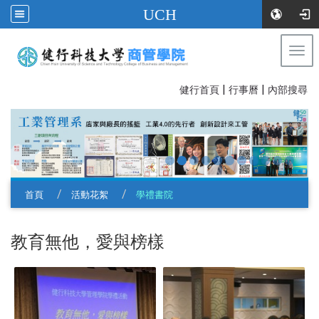
UCH
Togg
navi
|
|
:::
健行首頁
行事曆
內部搜尋
首頁
活動花絮
學禮書院
教育無他，愛與榜樣