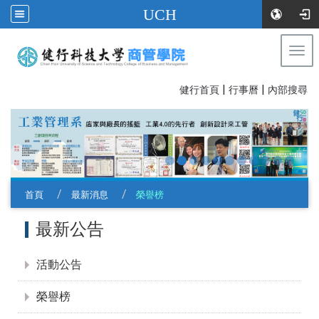
UCH
Togg
navi
|
|
:::
健行首頁
行事曆
內部搜尋
首頁
最新消息
榮譽榜
:::
最新公告
活動公告
榮譽榜