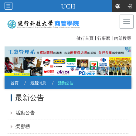
UCH
Togg
navi
|
|
:::
健行首頁
行事曆
內部搜尋
首頁
最新消息
活動公告
:::
最新公告
活動公告
榮譽榜