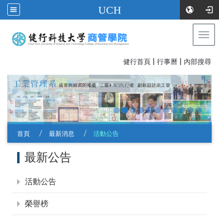
UCH
Togg
navi
|
|
:::
健行首頁
行事曆
內部搜尋
首頁
最新消息
活動公告
:::
最新公告
活動公告
榮譽榜