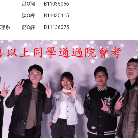
呂O翔
B11035066
陳O樺
B11035115
管理系
簡O靜
B11136075