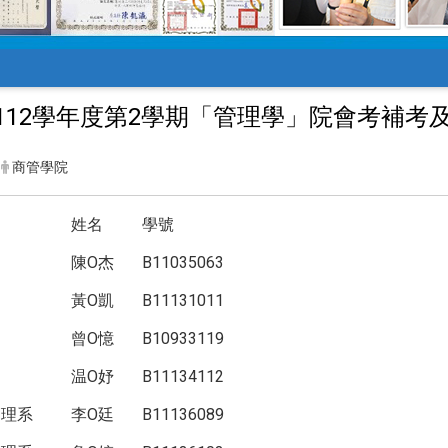
112學年度第2學期「管理學」院會考補考
商管學院
姓名
學號
陳O杰
B11035063
黃O凱
B11131011
曾O憶
B10933119
温O妤
B11134112
管理系
李O廷
B11136089